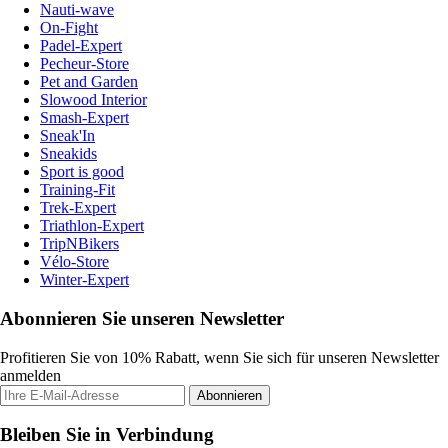
Nauti-wave
On-Fight
Padel-Expert
Pecheur-Store
Pet and Garden
Slowood Interior
Smash-Expert
Sneak'In
Sneakids
Sport is good
Training-Fit
Trek-Expert
Triathlon-Expert
TripNBikers
Vélo-Store
Winter-Expert
Abonnieren Sie unseren Newsletter
Profitieren Sie von 10% Rabatt, wenn Sie sich für unseren Newsletter
anmelden
Abonnieren
Bleiben Sie in Verbindung