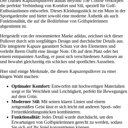
Der Damen Kapuzenpullover adidas Beyond The Course verkörpert
die perfekte Verbindung von Komfort und Stil, speziell für Golf-
Enthusiastinnen entworfen. Dieses Kleidungsstück ist ein Muss in der
Sportgarderobe und bietet sowohl eine moderne Ästhetik als auch
Funktionalität, die auf die Bedürfnisse von Golfspielerinnen
abgestimmt ist.
Hergestellt von der renommierten Marke adidas, zeichnet sich dieser
Pullover durch sein sorgfältiges Design und durchdachte Details aus.
Die integrierte Kapuze garantiert Schutz vor den Elementen und
verleiht Ihrem Outfit eine lässige Note. Ob auf dem Platz oder bei
einem entspannten Ausflug, er passt sich verschiedenen Anlässen an
und bewahrt gleichzeitig ein schickes und sportliches Aussehen.
Hier sind einige Merkmale, die diesen Kapuzenpullover zu einer
klugen Wahl machen:
Optimaler Komfort:
Entworfen mit hochwertigen Materialien
sorgt er für Weichheit und Leichtigkeit, perfekt für Bewegungen
auf dem Grün.
Moderner Stil:
Mit seinen klaren Linien und einem
zeitgemäßen Geist lässt er sich leicht mit anderen Sport- oder
Freizeitkleidungsstücken kombinieren.
Funktionalität:
Jedes Detail wurde durchdacht, um den
Erwartungen von Golfspielerinnen gerecht zu werden, sodass
Sie sich auf Ihr Spiel konzentrieren können.