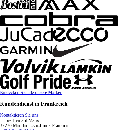
Entdecken Sie alle unsere Marken
Kundendienst in Frankreich
Kontaktieren Sie uns
11 rue Bernard Maris
37270 Montlouis-sur-Loire, Frankreich