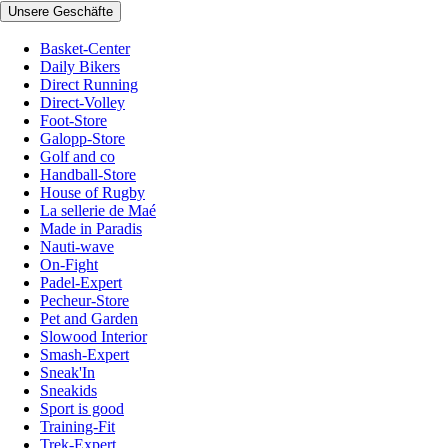
Unsere Geschäfte
Basket-Center
Daily Bikers
Direct Running
Direct-Volley
Foot-Store
Galopp-Store
Golf and co
Handball-Store
House of Rugby
La sellerie de Maé
Made in Paradis
Nauti-wave
On-Fight
Padel-Expert
Pecheur-Store
Pet and Garden
Slowood Interior
Smash-Expert
Sneak'In
Sneakids
Sport is good
Training-Fit
Trek-Expert