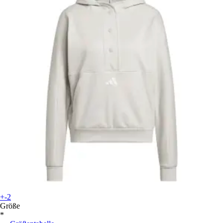
+-2
Größe
*