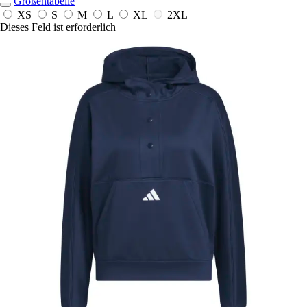
Größentabelle
XS
S
M
L
XL
2XL
Dieses Feld ist erforderlich