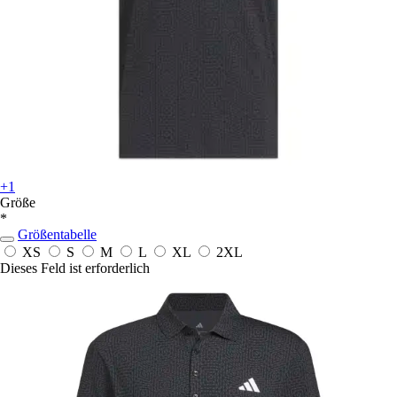
+1
Größe
*
Größentabelle
XS
S
M
L
XL
2XL
Dieses Feld ist erforderlich