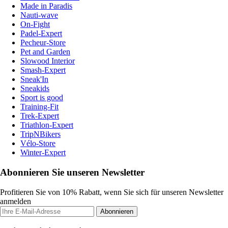
Made in Paradis
Nauti-wave
On-Fight
Padel-Expert
Pecheur-Store
Pet and Garden
Slowood Interior
Smash-Expert
Sneak'In
Sneakids
Sport is good
Training-Fit
Trek-Expert
Triathlon-Expert
TripNBikers
Vélo-Store
Winter-Expert
Abonnieren Sie unseren Newsletter
Profitieren Sie von 10% Rabatt, wenn Sie sich für unseren Newsletter
anmelden
Abonnieren