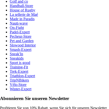
Golf and co
Handball-Store
House of Rugby
La sellerie de Maé
Made in Paradis
Nauti-wave
On-Fight
Padel-Expert
Pecheur-Store
Pet and Garden
Slowood Interior
Smash-Expert
Sneak'In
Sneakids
Sport is good
Training-Fit
Trek-Expert
Triathlon-Expert
TripNBikers
Vélo-Store
Winter-Expert
Abonnieren Sie unseren Newsletter
Profitieren Sie von 10% Rabatt, wenn Sie sich für unseren Newsletter