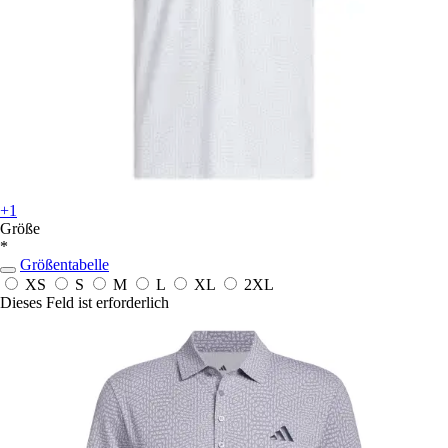
+1
Größe
*
Größentabelle
XS
S
M
L
XL
2XL
Dieses Feld ist erforderlich