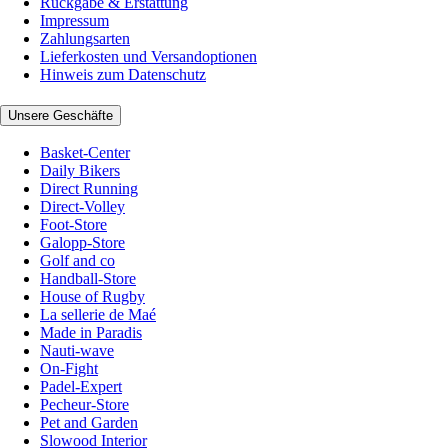
Rückgabe & Erstattung
Impressum
Zahlungsarten
Lieferkosten und Versandoptionen
Hinweis zum Datenschutz
Unsere Geschäfte
Basket-Center
Daily Bikers
Direct Running
Direct-Volley
Foot-Store
Galopp-Store
Golf and co
Handball-Store
House of Rugby
La sellerie de Maé
Made in Paradis
Nauti-wave
On-Fight
Padel-Expert
Pecheur-Store
Pet and Garden
Slowood Interior