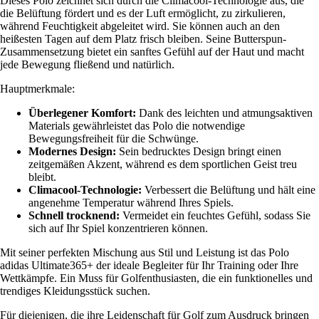
Dieses Polo zeichnet sich durch die Climacool-Technologie aus, die
die Belüftung fördert und es der Luft ermöglicht, zu zirkulieren,
während Feuchtigkeit abgeleitet wird. Sie können auch an den
heißesten Tagen auf dem Platz frisch bleiben. Seine Butterspun-
Zusammensetzung bietet ein sanftes Gefühl auf der Haut und macht
jede Bewegung fließend und natürlich.
Hauptmerkmale:
Überlegener Komfort:
Dank des leichten und atmungsaktiven
Materials gewährleistet das Polo die notwendige
Bewegungsfreiheit für die Schwünge.
Modernes Design:
Sein bedrucktes Design bringt einen
zeitgemäßen Akzent, während es dem sportlichen Geist treu
bleibt.
Climacool-Technologie:
Verbessert die Belüftung und hält eine
angenehme Temperatur während Ihres Spiels.
Schnell trocknend:
Vermeidet ein feuchtes Gefühl, sodass Sie
sich auf Ihr Spiel konzentrieren können.
Mit seiner perfekten Mischung aus Stil und Leistung ist das Polo
adidas Ultimate365+ der ideale Begleiter für Ihr Training oder Ihre
Wettkämpfe. Ein Muss für Golfenthusiasten, die ein funktionelles und
trendiges Kleidungsstück suchen.
Für diejenigen, die ihre Leidenschaft für Golf zum Ausdruck bringen