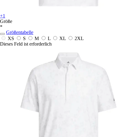
+1
Größe
*
Größentabelle
XS
S
M
L
XL
2XL
Dieses Feld ist erforderlich