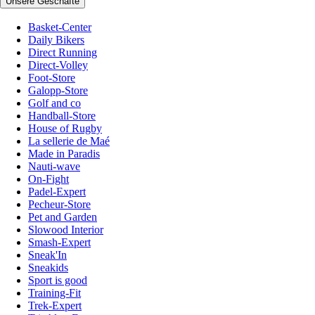
Unsere Geschäfte
Basket-Center
Daily Bikers
Direct Running
Direct-Volley
Foot-Store
Galopp-Store
Golf and co
Handball-Store
House of Rugby
La sellerie de Maé
Made in Paradis
Nauti-wave
On-Fight
Padel-Expert
Pecheur-Store
Pet and Garden
Slowood Interior
Smash-Expert
Sneak'In
Sneakids
Sport is good
Training-Fit
Trek-Expert