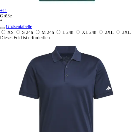
+11
Größe
*
Größentabelle
XS
S
24h
M
24h
L
24h
XL
24h
2XL
3XL
Dieses Feld ist erforderlich