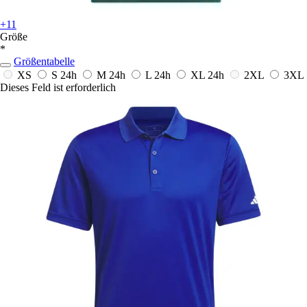
+11
Größe
*
Größentabelle
XS
S
24h
M
24h
L
24h
XL
24h
2XL
3XL
Dieses Feld ist erforderlich