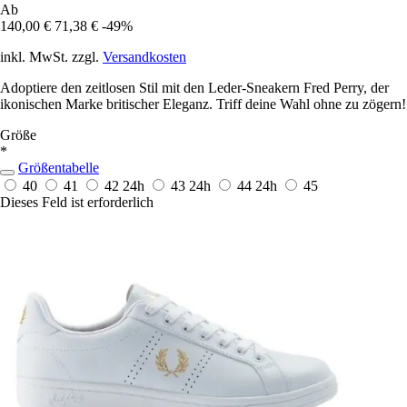
Ab
140,00 €
71,38 €
-49%
inkl. MwSt. zzgl.
Versandkosten
Adoptiere den zeitlosen Stil mit den Leder-Sneakern Fred Perry, der
ikonischen Marke britischer Eleganz. Triff deine Wahl ohne zu zögern!
Größe
*
Größentabelle
40
41
42
24h
43
24h
44
24h
45
Dieses Feld ist erforderlich