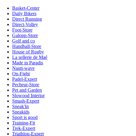
Basket-Center
Daily Bikers
Direct Running
Direct-Volley
Foot-Store
Galopp-Store
Golf and co
Handball-Store
House of Rugby
La sellerie de Maé
Made in Paradis
Nauti-wave
On-Fight
Padel-Expert
Pecheur-Store
Pet and Garden
Slowood Interior
Smash-Expert
Sneak'In
Sneakids
Sport is good
Training-Fit
Trek-Expert
Triathlon-Expert