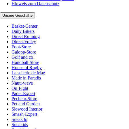
Hinweis zum Datenschutz
Unsere Geschäfte
Basket-Center
Daily Bikers
Direct Running
Direct-Volley
Foot-Store
Galopp-Store
Golf and co
Handball-Store
House of Rugby
La sellerie de Maé
Made in Paradis
Nauti-wave
On-Fight
Padel-Expert
Pecheur-Store
Pet and Garden
Slowood Interior
Smash-Expert
Sneak'In
Sneakids