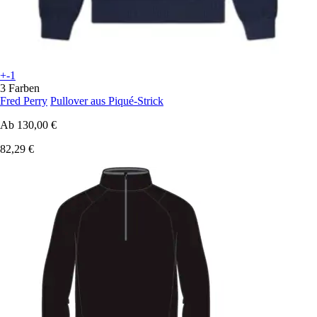
+-1
3 Farben
Fred Perry
Pullover aus Piqué-Strick
Ab
130,00 €
82,29 €