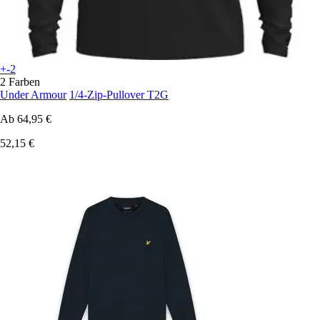
+-2
2 Farben
Under Armour
1/4-Zip-Pullover T2G
Ab
64,95 €
52,15 €