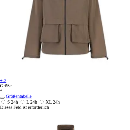
+-2
Größe
*
Größentabelle
S
24h
L
24h
XL
24h
Dieses Feld ist erforderlich