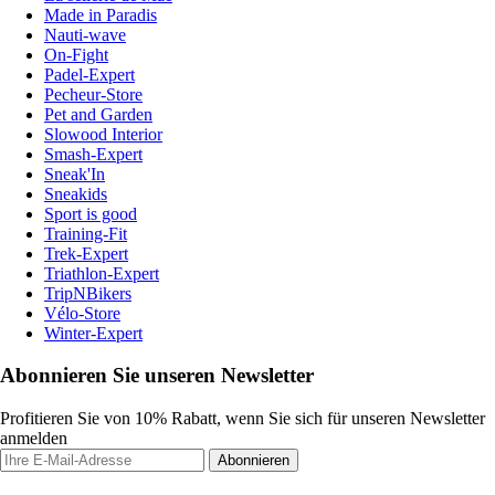
Made in Paradis
Nauti-wave
On-Fight
Padel-Expert
Pecheur-Store
Pet and Garden
Slowood Interior
Smash-Expert
Sneak'In
Sneakids
Sport is good
Training-Fit
Trek-Expert
Triathlon-Expert
TripNBikers
Vélo-Store
Winter-Expert
Abonnieren Sie unseren Newsletter
Profitieren Sie von 10% Rabatt, wenn Sie sich für unseren Newsletter
anmelden
Abonnieren