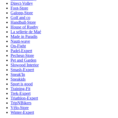
Direct-Volley
Foot-Store
Galopp-Store
Golf and co
Handball-Store
House of Rugby
La sellerie de Maé
Made in Paradis
Nauti-wave
On-Fight
Padel-Expert
Pecheur-Store
Pet and Garden
Slowood Interior
Smash-Expert
Sneak'In
Sneakids
Sport is good
Training-Fit
Trek-Expert
Triathlon-Expert
TripNBikers
Vélo-Store
Winter-Expert