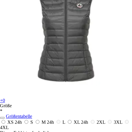
+0
Größe
*
Größentabelle
XS
24h
S
M
24h
L
XL
24h
2XL
3XL
4XL