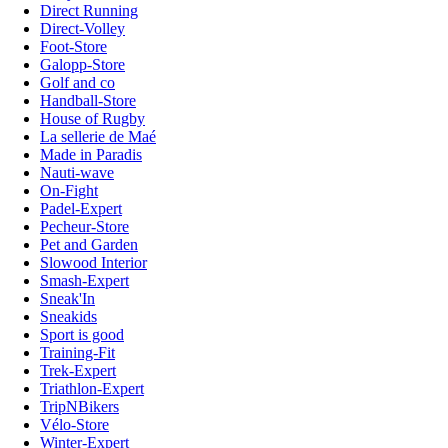
Direct Running
Direct-Volley
Foot-Store
Galopp-Store
Golf and co
Handball-Store
House of Rugby
La sellerie de Maé
Made in Paradis
Nauti-wave
On-Fight
Padel-Expert
Pecheur-Store
Pet and Garden
Slowood Interior
Smash-Expert
Sneak'In
Sneakids
Sport is good
Training-Fit
Trek-Expert
Triathlon-Expert
TripNBikers
Vélo-Store
Winter-Expert