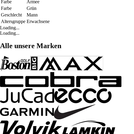
Farbe
Armee
Farbe
Grün
Geschlecht
Mann
Altersgruppe
Erwachsene
Loading...
Loading...
Alle unsere Marken