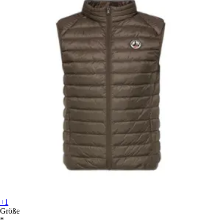
+1
Größe
*