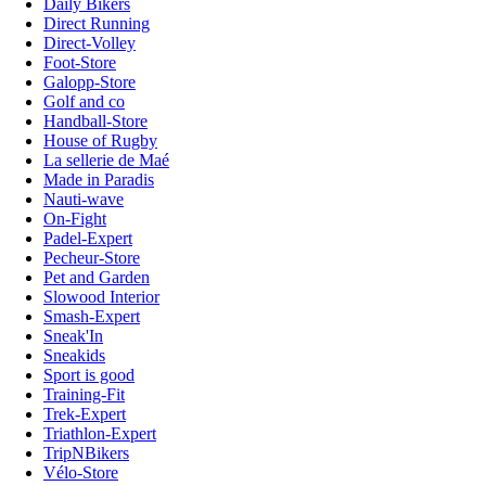
Daily Bikers
Direct Running
Direct-Volley
Foot-Store
Galopp-Store
Golf and co
Handball-Store
House of Rugby
La sellerie de Maé
Made in Paradis
Nauti-wave
On-Fight
Padel-Expert
Pecheur-Store
Pet and Garden
Slowood Interior
Smash-Expert
Sneak'In
Sneakids
Sport is good
Training-Fit
Trek-Expert
Triathlon-Expert
TripNBikers
Vélo-Store