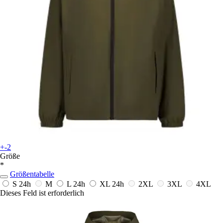
+-2
Größe
*
Größentabelle
S
24h
M
L
24h
XL
24h
2XL
3XL
4XL
Dieses Feld ist erforderlich