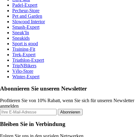
Padel-Expert
Pecheur-Store
Pet and Garden
Slowood Interior
Smash-Expert
Sneak'In
Sneakids
Sport is good
Training-Fit
Trek-Expert
Triathlon-Expert
TripNBikers
Vélo-Store
Winter-Expert
Abonnieren Sie unseren Newsletter
Profitieren Sie von 10% Rabatt, wenn Sie sich für unseren Newsletter
anmelden
Abonnieren
Bleiben Sie in Verbindung
Folgen Sie uns in den sozialen Netzwerken