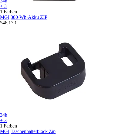
24h
+-3
1 Farben
MGI
380-Wh-Akku ZIP
546,17 €
24h
+-3
1 Farben
MGI
Taschenhalterblock Zip