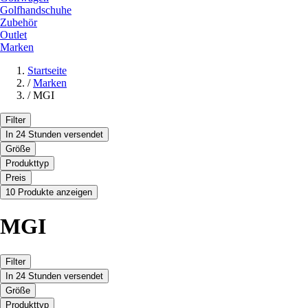
Golfhandschuhe
Zubehör
Outlet
Marken
Startseite
/
Marken
/
MGI
Filter
In 24 Stunden versendet
Größe
Produkttyp
Preis
10 Produkte anzeigen
MGI
Filter
In 24 Stunden versendet
Größe
Produkttyp