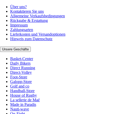
Über uns?
Kontaktieren Sie uns
Allgemeine Verkaufsbedingungen
Rückgabe & Erstattung
Impressum
Zahlungsarten
Lieferkosten und Versandoptionen
Hinweis zum Datenschutz
Unsere Geschäfte
Basket-Center
Daily Bikers
Direct Running
Direct-Volley
Foot-Store
Galopp-Store
Golf and co
Handball-Store
House of Rugby
La sellerie de Maé
Made in Paradis
Nauti-wave
On-Fight