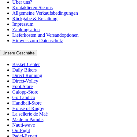
Über uns?
Kontaktieren Sie uns
Allgemeine Verkaufsbedingungen
Rückgabe & Erstattung
Impressum
Zahlungsarten
Lieferkosten und Versandoptionen
Hinweis zum Datenschutz
Unsere Geschäfte
Basket-Center
Daily Bikers
Direct Running
Direct-Volley
Foot-Store
Galopp-Store
Golf and co
Handball-Store
House of Rugby
La sellerie de Maé
Made in Paradis
Nauti-wave
On-Fight
Padel-Expert