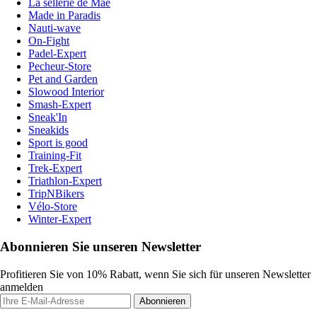
La sellerie de Maé
Made in Paradis
Nauti-wave
On-Fight
Padel-Expert
Pecheur-Store
Pet and Garden
Slowood Interior
Smash-Expert
Sneak'In
Sneakids
Sport is good
Training-Fit
Trek-Expert
Triathlon-Expert
TripNBikers
Vélo-Store
Winter-Expert
Abonnieren Sie unseren Newsletter
Profitieren Sie von 10% Rabatt, wenn Sie sich für unseren Newsletter
anmelden
Abonnieren