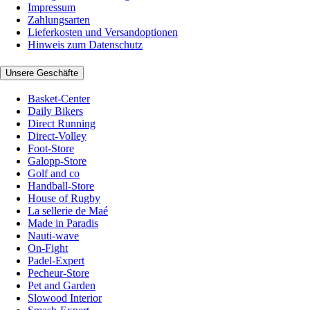
Impressum
Zahlungsarten
Lieferkosten und Versandoptionen
Hinweis zum Datenschutz
Unsere Geschäfte
Basket-Center
Daily Bikers
Direct Running
Direct-Volley
Foot-Store
Galopp-Store
Golf and co
Handball-Store
House of Rugby
La sellerie de Maé
Made in Paradis
Nauti-wave
On-Fight
Padel-Expert
Pecheur-Store
Pet and Garden
Slowood Interior