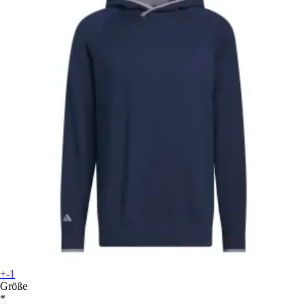
+-1
Größe
*