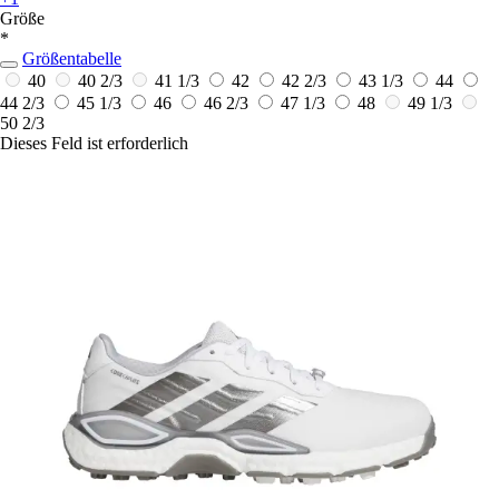
Größe
*
Größentabelle
40
40 2/3
41 1/3
42
42 2/3
43 1/3
44
44 2/3
45 1/3
46
46 2/3
47 1/3
48
49 1/3
50 2/3
Dieses Feld ist erforderlich