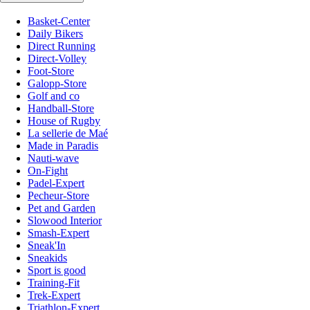
Basket-Center
Daily Bikers
Direct Running
Direct-Volley
Foot-Store
Galopp-Store
Golf and co
Handball-Store
House of Rugby
La sellerie de Maé
Made in Paradis
Nauti-wave
On-Fight
Padel-Expert
Pecheur-Store
Pet and Garden
Slowood Interior
Smash-Expert
Sneak'In
Sneakids
Sport is good
Training-Fit
Trek-Expert
Triathlon-Expert