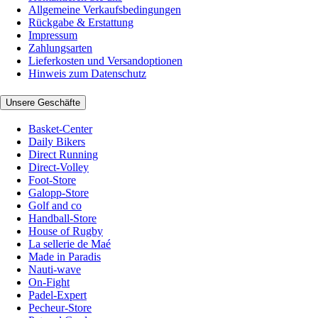
Allgemeine Verkaufsbedingungen
Rückgabe & Erstattung
Impressum
Zahlungsarten
Lieferkosten und Versandoptionen
Hinweis zum Datenschutz
Unsere Geschäfte
Basket-Center
Daily Bikers
Direct Running
Direct-Volley
Foot-Store
Galopp-Store
Golf and co
Handball-Store
House of Rugby
La sellerie de Maé
Made in Paradis
Nauti-wave
On-Fight
Padel-Expert
Pecheur-Store