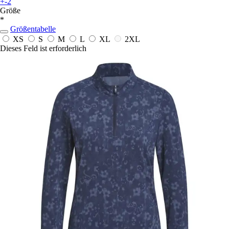
+-2
Größe
*
Größentabelle
XS
S
M
L
XL
2XL
Dieses Feld ist erforderlich