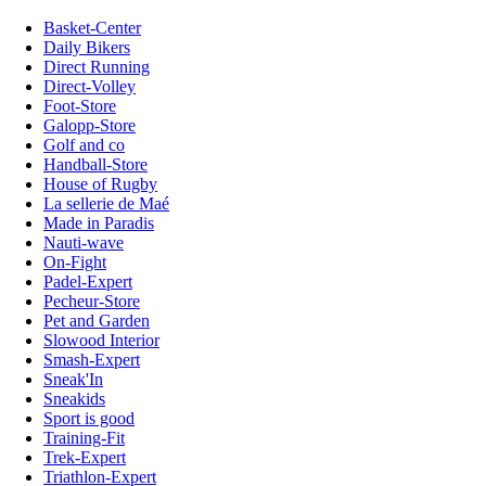
Basket-Center
Daily Bikers
Direct Running
Direct-Volley
Foot-Store
Galopp-Store
Golf and co
Handball-Store
House of Rugby
La sellerie de Maé
Made in Paradis
Nauti-wave
On-Fight
Padel-Expert
Pecheur-Store
Pet and Garden
Slowood Interior
Smash-Expert
Sneak'In
Sneakids
Sport is good
Training-Fit
Trek-Expert
Triathlon-Expert