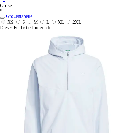
+2
Größe
*
Größentabelle
XS
S
M
L
XL
2XL
Dieses Feld ist erforderlich