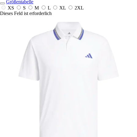
Größentabelle
XS
S
M
L
XL
2XL
Dieses Feld ist erforderlich