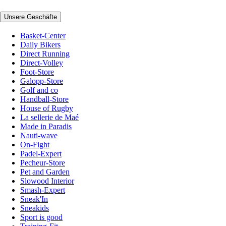
Unsere Geschäfte
Basket-Center
Daily Bikers
Direct Running
Direct-Volley
Foot-Store
Galopp-Store
Golf and co
Handball-Store
House of Rugby
La sellerie de Maé
Made in Paradis
Nauti-wave
On-Fight
Padel-Expert
Pecheur-Store
Pet and Garden
Slowood Interior
Smash-Expert
Sneak'In
Sneakids
Sport is good