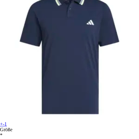
+-1
Größe
*