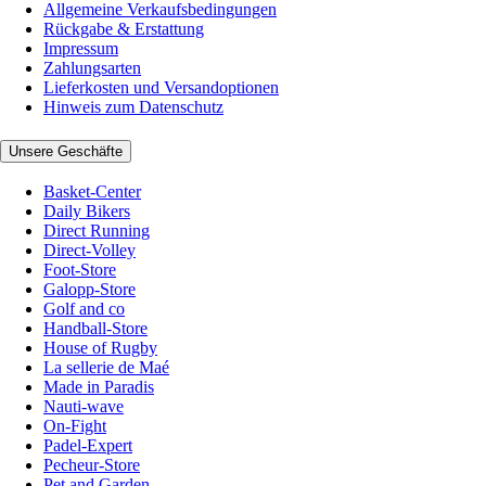
Allgemeine Verkaufsbedingungen
Rückgabe & Erstattung
Impressum
Zahlungsarten
Lieferkosten und Versandoptionen
Hinweis zum Datenschutz
Unsere Geschäfte
Basket-Center
Daily Bikers
Direct Running
Direct-Volley
Foot-Store
Galopp-Store
Golf and co
Handball-Store
House of Rugby
La sellerie de Maé
Made in Paradis
Nauti-wave
On-Fight
Padel-Expert
Pecheur-Store
Pet and Garden