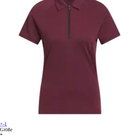
+-1
Größe
*