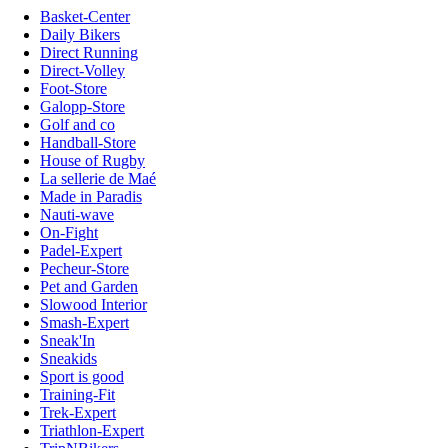
Basket-Center
Daily Bikers
Direct Running
Direct-Volley
Foot-Store
Galopp-Store
Golf and co
Handball-Store
House of Rugby
La sellerie de Maé
Made in Paradis
Nauti-wave
On-Fight
Padel-Expert
Pecheur-Store
Pet and Garden
Slowood Interior
Smash-Expert
Sneak'In
Sneakids
Sport is good
Training-Fit
Trek-Expert
Triathlon-Expert