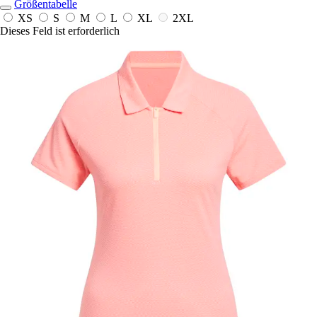
Größentabelle
XS
S
M
L
XL
2XL
Dieses Feld ist erforderlich