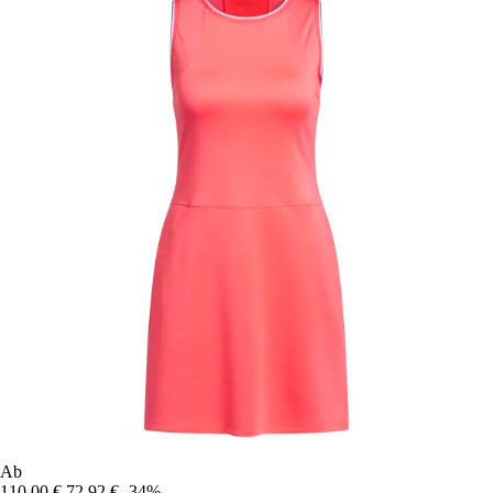
Ab
110,00 €
72,92 €
-34%