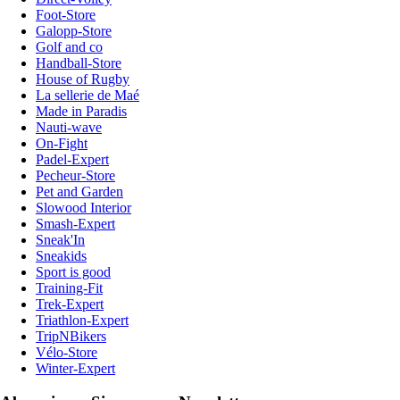
Foot-Store
Galopp-Store
Golf and co
Handball-Store
House of Rugby
La sellerie de Maé
Made in Paradis
Nauti-wave
On-Fight
Padel-Expert
Pecheur-Store
Pet and Garden
Slowood Interior
Smash-Expert
Sneak'In
Sneakids
Sport is good
Training-Fit
Trek-Expert
Triathlon-Expert
TripNBikers
Vélo-Store
Winter-Expert