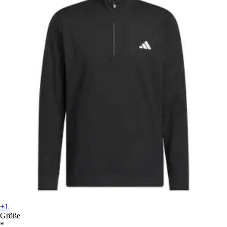
+1
Größe
*