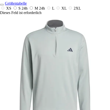
Größentabelle
XS
S
24h
M
24h
L
XL
2XL
Dieses Feld ist erforderlich