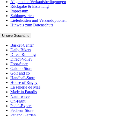
Allgemeine Verkaufsbedingungen
Rückgabe & Erstattung
Impressum
Zahlungsarten
Lieferkosten und Versandoptionen
Hinweis zum Datenschutz
Unsere Geschäfte
Basket-Center
Daily Bikers
Direct Running
Direct-Volley
Foot-Store
Galopp-Store
Golf and co
Handball-Store
House of Rugby
La sellerie de Maé
Made in Paradis
Nauti-wave
On-Fight
Padel-Expert
Pecheur-Store
Pet and Garden