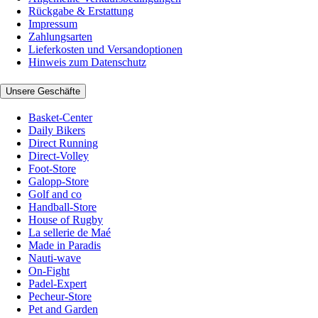
Rückgabe & Erstattung
Impressum
Zahlungsarten
Lieferkosten und Versandoptionen
Hinweis zum Datenschutz
Unsere Geschäfte
Basket-Center
Daily Bikers
Direct Running
Direct-Volley
Foot-Store
Galopp-Store
Golf and co
Handball-Store
House of Rugby
La sellerie de Maé
Made in Paradis
Nauti-wave
On-Fight
Padel-Expert
Pecheur-Store
Pet and Garden