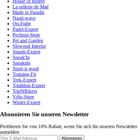
House of Rugby
La sellerie de Maé
Made in Paradis
Nauti-wave
On-Fight
Padel-Expert
Pecheur-Store
Pet and Garden
Slowood Interior
Smash-Expert
Sneak'In
Sneakids
Sport is good
Training-Fit
Trek-Expert
Triathlon-Expert
TripNBikers
Vélo-Store
Winter-Expert
Abonnieren Sie unseren Newsletter
Profitieren Sie von 10% Rabatt, wenn Sie sich für unseren Newsletter
anmelden
Abonnieren