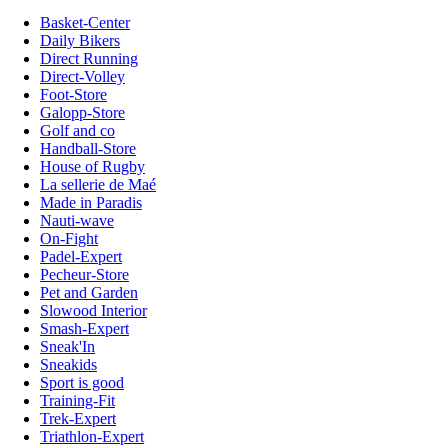
Basket-Center
Daily Bikers
Direct Running
Direct-Volley
Foot-Store
Galopp-Store
Golf and co
Handball-Store
House of Rugby
La sellerie de Maé
Made in Paradis
Nauti-wave
On-Fight
Padel-Expert
Pecheur-Store
Pet and Garden
Slowood Interior
Smash-Expert
Sneak'In
Sneakids
Sport is good
Training-Fit
Trek-Expert
Triathlon-Expert