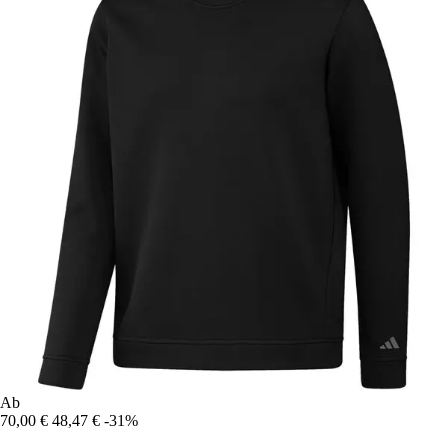
Ab
70,00 €
48,47 €
-31%