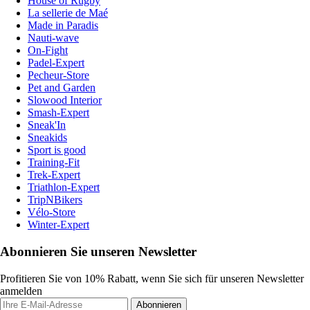
House of Rugby
La sellerie de Maé
Made in Paradis
Nauti-wave
On-Fight
Padel-Expert
Pecheur-Store
Pet and Garden
Slowood Interior
Smash-Expert
Sneak'In
Sneakids
Sport is good
Training-Fit
Trek-Expert
Triathlon-Expert
TripNBikers
Vélo-Store
Winter-Expert
Abonnieren Sie unseren Newsletter
Profitieren Sie von 10% Rabatt, wenn Sie sich für unseren Newsletter
anmelden
Abonnieren