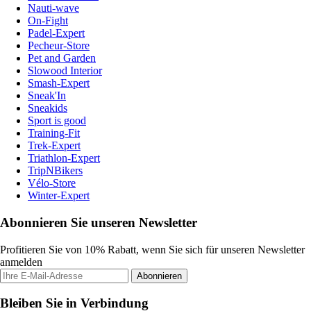
Nauti-wave
On-Fight
Padel-Expert
Pecheur-Store
Pet and Garden
Slowood Interior
Smash-Expert
Sneak'In
Sneakids
Sport is good
Training-Fit
Trek-Expert
Triathlon-Expert
TripNBikers
Vélo-Store
Winter-Expert
Abonnieren Sie unseren Newsletter
Profitieren Sie von 10% Rabatt, wenn Sie sich für unseren Newsletter
anmelden
Abonnieren
Bleiben Sie in Verbindung