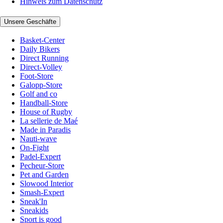
Hinweis zum Datenschutz
Unsere Geschäfte
Basket-Center
Daily Bikers
Direct Running
Direct-Volley
Foot-Store
Galopp-Store
Golf and co
Handball-Store
House of Rugby
La sellerie de Maé
Made in Paradis
Nauti-wave
On-Fight
Padel-Expert
Pecheur-Store
Pet and Garden
Slowood Interior
Smash-Expert
Sneak'In
Sneakids
Sport is good