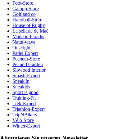
Foot-Store
Galopp-Store
Golf and co
Handball-Store
House of Rugby
La sellerie de Maé
Made in Paradis
Nauti-wave
On-Fight
Padel-Expert
Pecheur-Store
Pet and Garden
Slowood Interior
Smash-Expert
Sneak'In
Sneakids
Sport is good
Training-Fit
Trek-Expert
Triathlon-Expert
TripNBikers
Vélo-Store
Winter-Expert
Abonnieren Sie unseren Newsletter