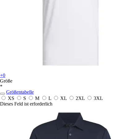
+0
Größe
*
Größentabelle
XS
S
M
L
XL
2XL
3XL
Dieses Feld ist erforderlich