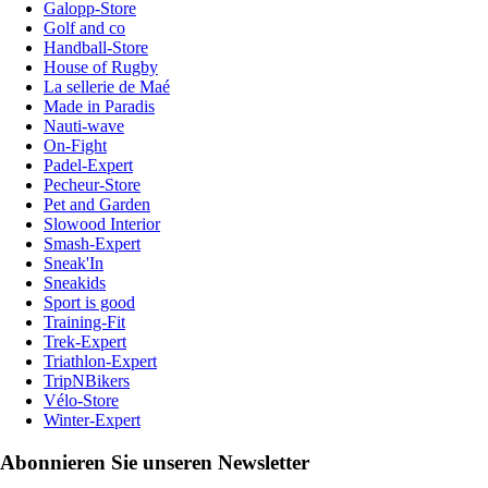
Galopp-Store
Golf and co
Handball-Store
House of Rugby
La sellerie de Maé
Made in Paradis
Nauti-wave
On-Fight
Padel-Expert
Pecheur-Store
Pet and Garden
Slowood Interior
Smash-Expert
Sneak'In
Sneakids
Sport is good
Training-Fit
Trek-Expert
Triathlon-Expert
TripNBikers
Vélo-Store
Winter-Expert
Abonnieren Sie unseren Newsletter