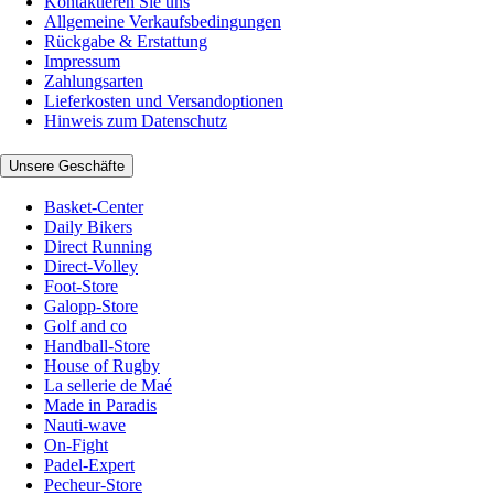
Kontaktieren Sie uns
Allgemeine Verkaufsbedingungen
Rückgabe & Erstattung
Impressum
Zahlungsarten
Lieferkosten und Versandoptionen
Hinweis zum Datenschutz
Unsere Geschäfte
Basket-Center
Daily Bikers
Direct Running
Direct-Volley
Foot-Store
Galopp-Store
Golf and co
Handball-Store
House of Rugby
La sellerie de Maé
Made in Paradis
Nauti-wave
On-Fight
Padel-Expert
Pecheur-Store