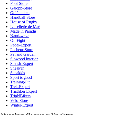
Foot-Store
Galopp-Store
Golf and co
Handball-Store
House of Rugby
La sellerie de Maé
Made in Paradis
Nauti-wave
On-Fight
Padel-Expert
Pecheur-Store
Pet and Garden
Slowood Interior
Smash-Expert
Sneak'In
Sneakids
Sport is good
Training-Fit
Trek-Expert
Triathlon-Expert
TripNBikers
Vélo-Store
Winter-Expert