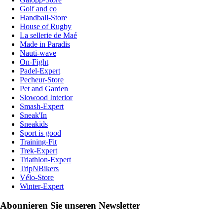
Golf and co
Handball-Store
House of Rugby
La sellerie de Maé
Made in Paradis
Nauti-wave
On-Fight
Padel-Expert
Pecheur-Store
Pet and Garden
Slowood Interior
Smash-Expert
Sneak'In
Sneakids
Sport is good
Training-Fit
Trek-Expert
Triathlon-Expert
TripNBikers
Vélo-Store
Winter-Expert
Abonnieren Sie unseren Newsletter