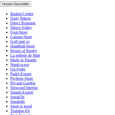
Unsere Geschäfte
Basket-Center
Daily Bikers
Direct Running
Direct-Volley
Foot-Store
Galopp-Store
Golf and co
Handball-Store
House of Rugby
La sellerie de Maé
Made in Paradis
Nauti-wave
On-Fight
Padel-Expert
Pecheur-Store
Pet and Garden
Slowood Interior
Smash-Expert
Sneak'In
Sneakids
Sport is good
Training-Fit