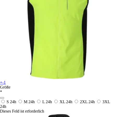
+-1
Größe
*
S
24h
M
24h
L
24h
XL
24h
2XL
24h
3XL
24h
Dieses Feld ist erforderlich