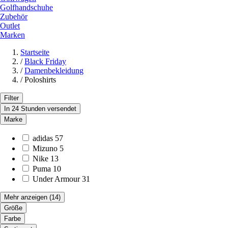
Golfhandschuhe
Zubehör
Outlet
Marken
Startseite
/
Black Friday
/
Damenbekleidung
/
Poloshirts
Filter
In 24 Stunden versendet
Marke
adidas
57
Mizuno
5
Nike
13
Puma
10
Under Armour
31
Mehr anzeigen
(14)
Größe
Farbe