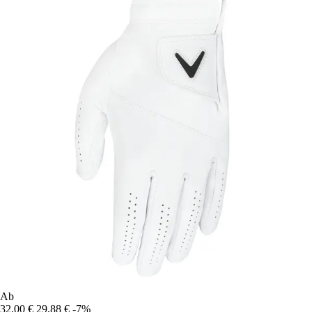
Ab
32,00 €
29,88 €
-7%