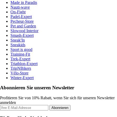
Made in Paradis
Nauti-wave
On-Fight
Padel-Expert
Pecheur-Store
Pet and Garden
Slowood Interior
Smash-Expert
Sneak'In
Sneakids
Sport is good
Training-Fit
Trek-Expert
Triathlon-Expert
TripNBikers
Vélo-Store
Winter-Expert
Abonnieren Sie unseren Newsletter
Profitieren Sie von 10% Rabatt, wenn Sie sich für unseren Newsletter
anmelden
Abonnieren