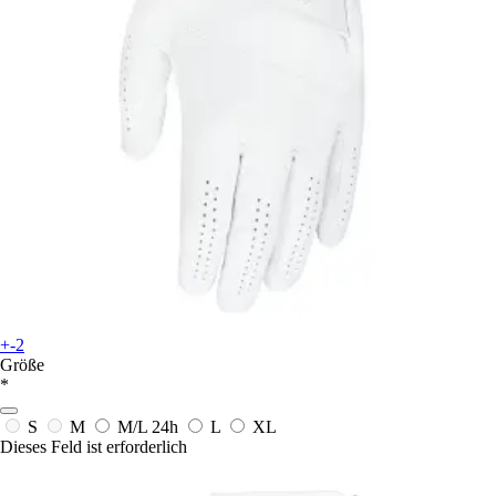
+-2
Größe
*
S
M
M/L
24h
L
XL
Dieses Feld ist erforderlich