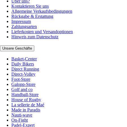
Über uns?
Kontaktieren Sie uns
Allgemeine Verkaufsbedingungen
Rückgabe & Erstattung
Impressum
Zahlungsarten
Lieferkosten und Versandoptionen
Hinweis zum Datenschutz
Unsere Geschäfte
Basket-Center
Daily Bikers
Direct Running
Direct-Volley
Foot-Store
Galopp-Store
Golf and co
Handball-Store
House of Rugby
La sellerie de Maé
Made in Paradis
Nauti-wave
On-Fight
Padel-Expert