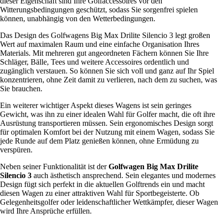
dieser Eigenschaft sind Ihre Golfaccessoires vor den
Witterungsbedingungen geschützt, sodass Sie sorgenfrei spielen
können, unabhängig von den Wetterbedingungen.
Das Design des Golfwagens Big Max Drilite Silencio 3 legt großen
Wert auf maximalen Raum und eine einfache Organisation Ihres
Materials. Mit mehreren gut angeordneten Fächern können Sie Ihre
Schläger, Bälle, Tees und weitere Accessoires ordentlich und
zugänglich verstauen. So können Sie sich voll und ganz auf Ihr Spiel
konzentrieren, ohne Zeit damit zu verlieren, nach dem zu suchen, was
Sie brauchen.
Ein weiterer wichtiger Aspekt dieses Wagens ist sein geringes
Gewicht, was ihn zu einer idealen Wahl für Golfer macht, die oft ihre
Ausrüstung transportieren müssen. Sein ergonomisches Design sorgt
für optimalen Komfort bei der Nutzung mit einem Wagen, sodass Sie
jede Runde auf dem Platz genießen können, ohne Ermüdung zu
verspüren.
Neben seiner Funktionalität ist der
Golfwagen Big Max Drilite
Silencio 3
auch ästhetisch ansprechend. Sein elegantes und modernes
Design fügt sich perfekt in die aktuellen Golftrends ein und macht
diesen Wagen zu einer attraktiven Wahl für Sportbegeisterte. Ob
Gelegenheitsgolfer oder leidenschaftlicher Wettkämpfer, dieser Wagen
wird Ihre Ansprüche erfüllen.