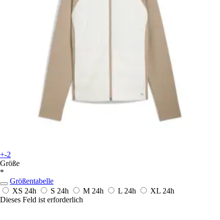
+-2
Größe
*
Größentabelle
XS
24h
S
24h
M
24h
L
24h
XL
24h
Dieses Feld ist erforderlich