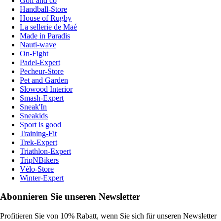
Golf and co
Handball-Store
House of Rugby
La sellerie de Maé
Made in Paradis
Nauti-wave
On-Fight
Padel-Expert
Pecheur-Store
Pet and Garden
Slowood Interior
Smash-Expert
Sneak'In
Sneakids
Sport is good
Training-Fit
Trek-Expert
Triathlon-Expert
TripNBikers
Vélo-Store
Winter-Expert
Abonnieren Sie unseren Newsletter
Profitieren Sie von 10% Rabatt, wenn Sie sich für unseren Newsletter