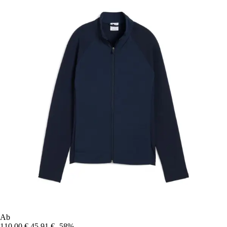
Ab
110,00 €
45,91 €
-58%