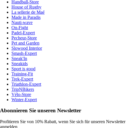
Handball-Store
House of Rugby
La sellerie de Maé
Made in Paradis
Nauti-wave
On-Fight
Padel-Expert
Pecheur-Store
Pet and Garden
Slowood Interior
Smash-Expert
Sneak'In
Sneakids
Sport is good
Training-Fit
Trek-Expert
Triathlon-Expert
TripNBikers
Vélo-Store
Winter-Expert
Abonnieren Sie unseren Newsletter
Profitieren Sie von 10% Rabatt, wenn Sie sich für unseren Newsletter
anmelden