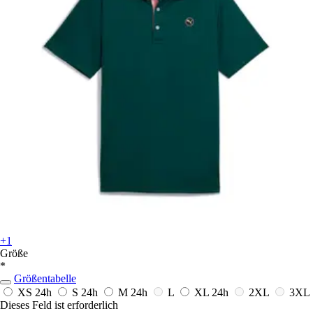
+1
Größe
*
Größentabelle
XS
24h
S
24h
M
24h
L
XL
24h
2XL
3XL
Dieses Feld ist erforderlich