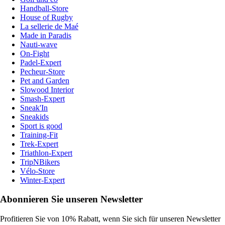
Handball-Store
House of Rugby
La sellerie de Maé
Made in Paradis
Nauti-wave
On-Fight
Padel-Expert
Pecheur-Store
Pet and Garden
Slowood Interior
Smash-Expert
Sneak'In
Sneakids
Sport is good
Training-Fit
Trek-Expert
Triathlon-Expert
TripNBikers
Vélo-Store
Winter-Expert
Abonnieren Sie unseren Newsletter
Profitieren Sie von 10% Rabatt, wenn Sie sich für unseren Newsletter