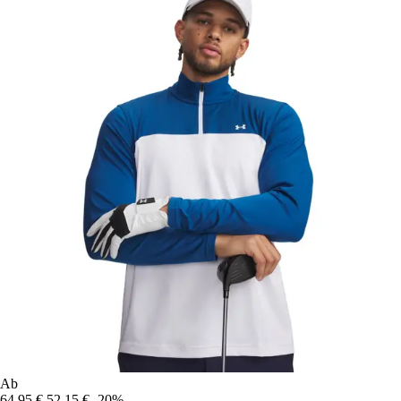
Ab
64,95 €
52,15 €
-20%