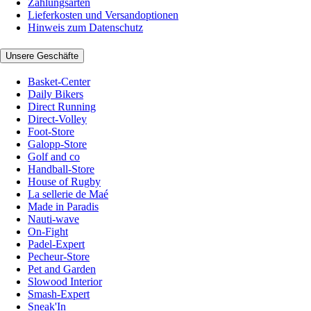
Zahlungsarten
Lieferkosten und Versandoptionen
Hinweis zum Datenschutz
Unsere Geschäfte
Basket-Center
Daily Bikers
Direct Running
Direct-Volley
Foot-Store
Galopp-Store
Golf and co
Handball-Store
House of Rugby
La sellerie de Maé
Made in Paradis
Nauti-wave
On-Fight
Padel-Expert
Pecheur-Store
Pet and Garden
Slowood Interior
Smash-Expert
Sneak'In