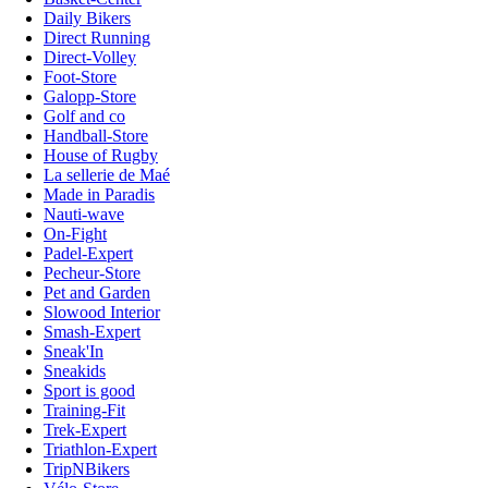
Daily Bikers
Direct Running
Direct-Volley
Foot-Store
Galopp-Store
Golf and co
Handball-Store
House of Rugby
La sellerie de Maé
Made in Paradis
Nauti-wave
On-Fight
Padel-Expert
Pecheur-Store
Pet and Garden
Slowood Interior
Smash-Expert
Sneak'In
Sneakids
Sport is good
Training-Fit
Trek-Expert
Triathlon-Expert
TripNBikers