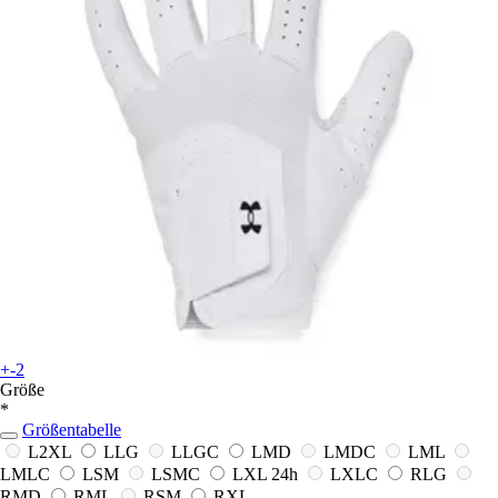
+-2
Größe
*
Größentabelle
L2XL
LLG
LLGC
LMD
LMDC
LML
LMLC
LSM
LSMC
LXL
24h
LXLC
RLG
RMD
RML
RSM
RXL